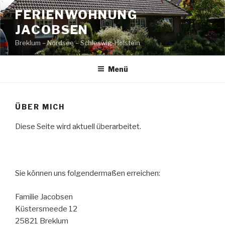
Zum
FERIENWOHNUNG
Inhalt
JACOBSEN
springen
Breklum – Nordsee – Schleswig-Holstein
Menü
ÜBER MICH
Diese Seite wird aktuell überarbeitet.
Sie können uns folgendermaßen erreichen:
Familie Jacobsen
Küstersmeede 12
25821 Breklum