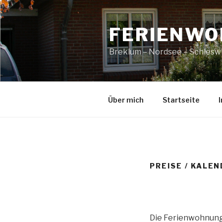
Zum
Inhalt
FERIENWO
springen
Breklum – Nordsee – Schlesw
Über mich
Startseite
PREISE / KALE
Die Ferienwohnung 