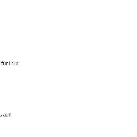
r
für Ihre
 auf!